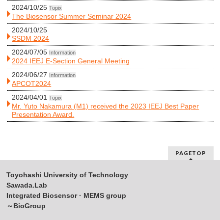
2024/10/25
Topix
The Biosensor Summer Seminar 2024
2024/10/25
SSDM 2024
2024/07/05
Information
2024 IEEJ E-Section General Meeting
2024/06/27
Information
APCOT2024
2024/04/01
Topix
Mr. Yuto Nakamura (M1) received the 2023 IEEJ Best Paper
Presentation Award.
PAGETOP
Toyohashi University of Technology
Sawada.Lab
Integrated Biosensor · MEMS group
～BioGroup