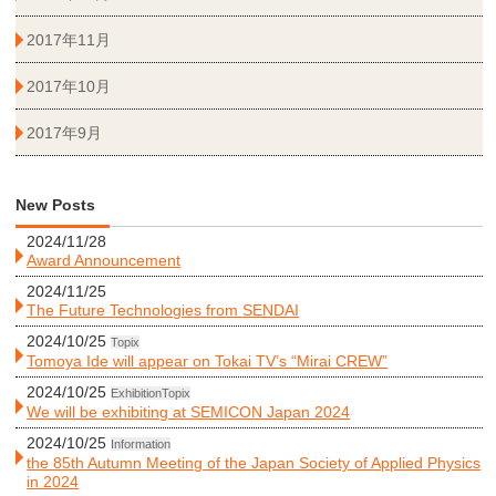
2017年11月
2017年10月
2017年9月
New Posts
2024/11/28
Award Announcement
2024/11/25
The Future Technologies from SENDAI
2024/10/25
Topix
Tomoya Ide will appear on Tokai TV’s “Mirai CREW”
2024/10/25
Exhibition
Topix
We will be exhibiting at SEMICON Japan 2024
2024/10/25
Information
the 85th Autumn Meeting of the Japan Society of Applied Physics
in 2024