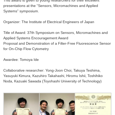
This award is given to young researchers for their excellent
presentations at the “Sensors, Micromachines and Applied
Systems” symposium.
Organizer: The Institute of Electrical Engineers of Japan
Title of Award: 37th Symposium on Sensors, Micromachines and
Applied Systems Encouragement Award
Proposal and Demonstration of a Filter-Free Fluorescence Sensor
for On-Chip Flow Cytometry
Awardee: Tomoya Ide
Collaborative researcher: Yong-Joon Choi, Takuya Teshima,
Yasuyuki Kimura, Kazuhiro Takahashi, Hiromu Ishii, Toshihiko
Noda, Kazuaki Sawada (Toyohashi University of Technology)