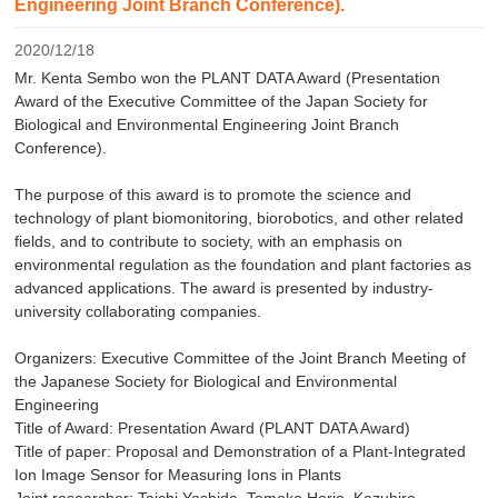
Engineering Joint Branch Conference).
2020/12/18
Mr. Kenta Sembo won the PLANT DATA Award (Presentation
Award of the Executive Committee of the Japan Society for
Biological and Environmental Engineering Joint Branch
Conference).
The purpose of this award is to promote the science and
technology of plant biomonitoring, biorobotics, and other related
fields, and to contribute to society, with an emphasis on
environmental regulation as the foundation and plant factories as
advanced applications. The award is presented by industry-
university collaborating companies.
Organizers: Executive Committee of the Joint Branch Meeting of
the Japanese Society for Biological and Environmental
Engineering
Title of Award: Presentation Award (PLANT DATA Award)
Title of paper: Proposal and Demonstration of a Plant-Integrated
Ion Image Sensor for Measuring Ions in Plants
Joint researcher: Taichi Yoshida, Tomoko Horio, Kazuhiro