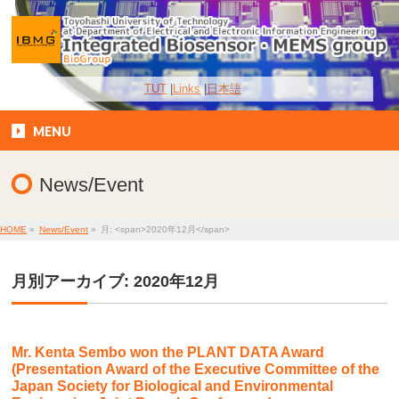
TUT
Links
日本語
MENU
News/Event
HOME
»
News/Event
»
月: <span>2020年12月</span>
月別アーカイブ: 2020年12月
Mr. Kenta Sembo won the PLANT DATA Award
(Presentation Award of the Executive Committee of the
Japan Society for Biological and Environmental