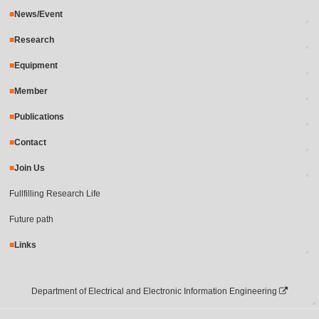
News/Event
Research
Equipment
Member
Publications
Contact
Join Us
Fullfilling Research Life
Future path
Links
Department of Electrical and Electronic Information Engineering