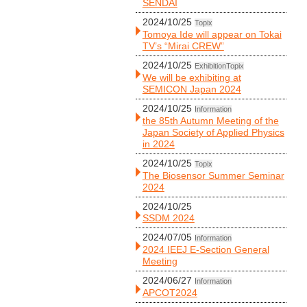
SENDAI
2024/10/25
Topix
Tomoya Ide will appear on Tokai
TV’s “Mirai CREW”
2024/10/25
Exhibition
Topix
We will be exhibiting at
SEMICON Japan 2024
2024/10/25
Information
the 85th Autumn Meeting of the
Japan Society of Applied Physics
in 2024
2024/10/25
Topix
The Biosensor Summer Seminar
2024
2024/10/25
SSDM 2024
2024/07/05
Information
2024 IEEJ E-Section General
Meeting
2024/06/27
Information
APCOT2024