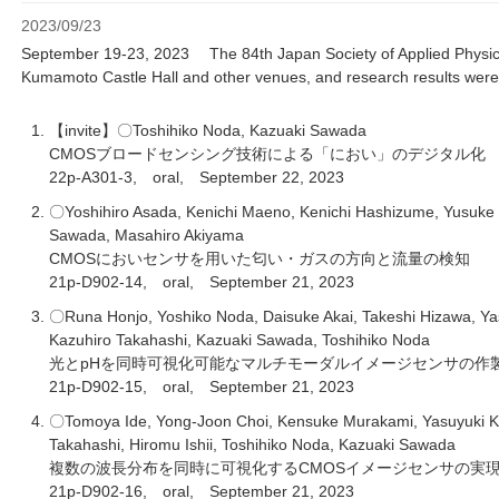
2023/09/23
September 19-23, 2023 The 84th Japan Society of Applied Physic
Kumamoto Castle Hall and other venues, and research results were
【invite】〇Toshihiko Noda, Kazuaki Sawada
CMOSブロードセンシング技術による「におい」のデジタル化
22p-A301-3, oral, September 22, 2023
〇Yoshihiro Asada, Kenichi Maeno, Kenichi Hashizume, Yusuke 
Sawada, Masahiro Akiyama
CMOSにおいセンサを用いた匂い・ガスの方向と流量の検知
21p-D902-14, oral, September 21, 2023
〇Runa Honjo, Yoshiko Noda, Daisuke Akai, Takeshi Hizawa, Ya
Kazuhiro Takahashi, Kazuaki Sawada, Toshihiko Noda
光とpHを同時可視化可能なマルチモーダルイメージセンサの作
21p-D902-15, oral, September 21, 2023
〇Tomoya Ide, Yong-Joon Choi, Kensuke Murakami, Yasuyuki Ki
Takahashi, Hiromu Ishii, Toshihiko Noda, Kazuaki Sawada
複数の波長分布を同時に可視化するCMOSイメージセンサの実
21p-D902-16, oral, September 21, 2023