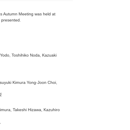
s Autumn Meeting was held at
 presented.
Yodo, Toshihiko Noda, Kazuaki
suyuki Kimura Yong-Joon Choi,
製
mura, Takeshi Hizawa, Kazuhiro
現