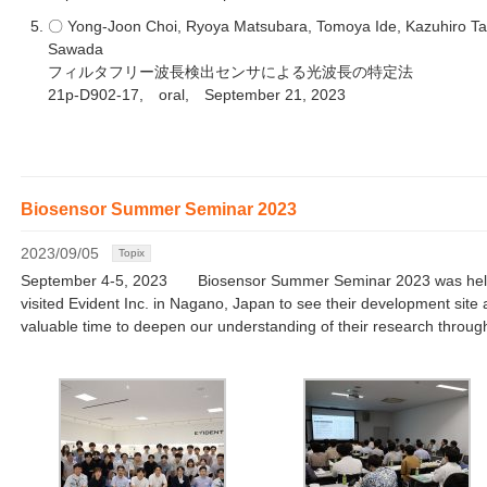
〇 Yong-Joon Choi, Ryoya Matsubara, Tomoya Ide, Kazuhiro Tak
Sawada
フィルタフリー波長検出センサによる光波長の特定法
21p-D902-17, oral, September 21, 2023
Biosensor Summer Seminar 2023
2023/09/05
Topix
September 4-5, 2023 Biosensor Summer Seminar 2023 was held 
visited Evident Inc. in Nagano, Japan to see their development sit
valuable time to deepen our understanding of their research throug