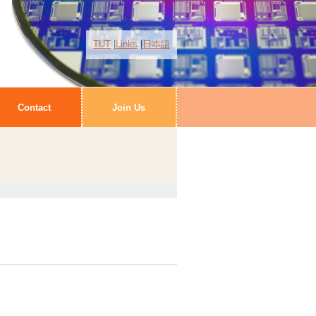
TUT
Links
日本語
Contact
Join Us