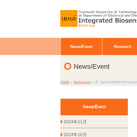
News/Event
Research
News/Event
HOME
»
News/Event
»
月: <span>2023年9月</span
News/Event
2024年11月
2024年10月