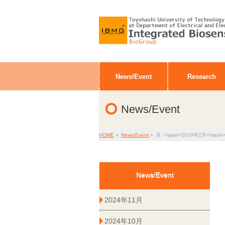
News/Event
Research
News/Event
HOME
»
News/Event
»
月: <span>2019年2月</span
News/Event
2024年11月
2024年10月