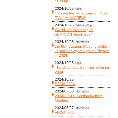
SENDAI
2024/10/25
Topix
Tomoya Ide will appear on Tokai
TV’s “Mirai CREW”
2024/10/25
Exhibition
Topix
We will be exhibiting at
SEMICON Japan 2024
2024/10/25
Information
the 85th Autumn Meeting of the
Japan Society of Applied Physics
in 2024
2024/10/25
Topix
The Biosensor Summer Seminar
2024
2024/10/25
SSDM 2024
2024/07/05
Information
2024 IEEJ E-Section General
Meeting
2024/06/27
Information
APCOT2024