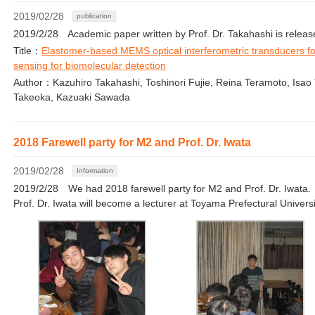
2019/02/28
publication
2019/2/28 Academic paper written by Prof. Dr. Takahashi is releas
Title：
Elastomer-based MEMS optical interferometric transducers for
sensing for biomolecular detection
Author：Kazuhiro Takahashi, Toshinori Fujie, Reina Teramoto, Isao 
Takeoka, Kazuaki Sawada
2018 Farewell party for M2 and Prof. Dr. Iwata
2019/02/28
Information
2019/2/28 We had 2018 farewell party for M2 and Prof. Dr. Iwata.
Prof. Dr. Iwata will become a lecturer at Toyama Prefectural Universi