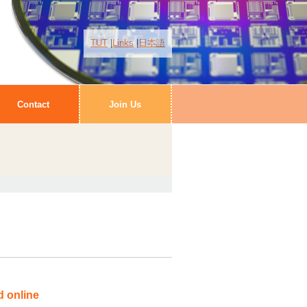
TUT
Links
日本語
Contact
Join Us
d online