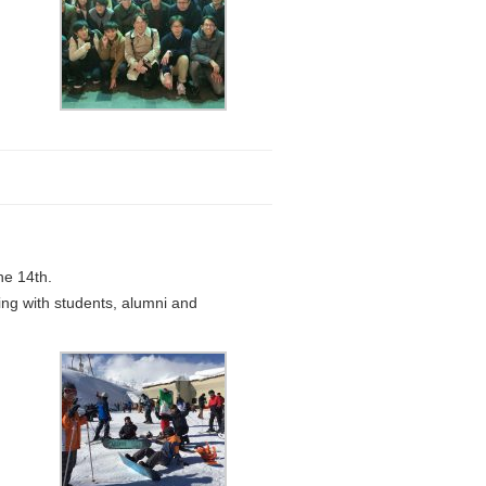
he 14th.
ng with students, alumni and