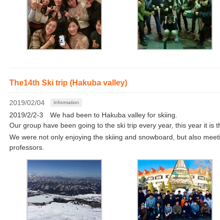
The14th Ski trip (Hakuba valley)
2019/02/04
Information
2019/2/2-3 We had been to Hakuba valley for skiing.
Our group have been going to the ski trip every year, this year it is t
We were not only enjoying the skiing and snowboard, but also meeti
professors.