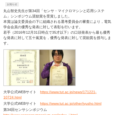
お知らせ
丸山智史先生が第34回「センサ・マイクロマシンと応用システ
ム」シンポジウム奨励賞を受賞しました。
本賞は論文委員会の下に組織される選考委員会の審査により，電気
学会会員の優秀な発表に対して表彰を行います。
若手（2016年12月31日時点で35才以下）の口頭発表から最も優秀
な発表に対して五十嵐賞を，優秀な発表に対して奨励賞を授与しま
す。
大学公式WEBサイト
https://www.tut.ac.jp/news/171221-
10724.html
大学公式WEBサイト
https://www.tut.ac.jp/other/jyusho.html
第34回センサシンポジウム
http://www.sensorsymposium.org/index_j.html