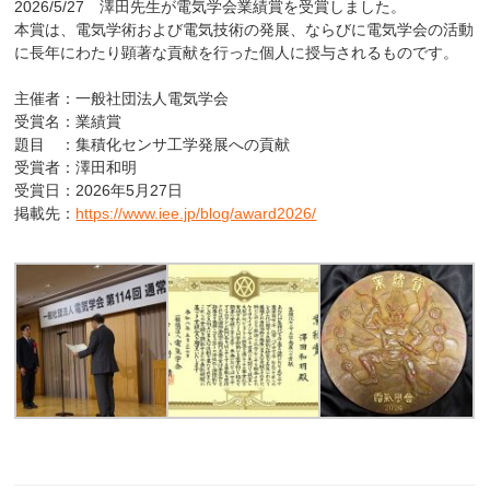
2026/5/27 澤田先生が電気学会業績賞を受賞しました。
本賞は、電気学術および電気技術の発展、ならびに電気学会の活動
に長年にわたり顕著な貢献を行った個人に授与されるものです。
主催者：一般社団法人電気学会
受賞名：業績賞
題目 ：集積化センサ工学発展への貢献
受賞者：澤田和明
受賞日：2026年5月27日
掲載先：
https://www.iee.jp/blog/award2026/