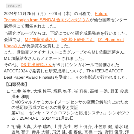
お知らせ
2024年11月25日（月）～28日（木）の日程で、
Future
Technologies from SENDAI 合同シンポジウム
が仙台国際センター
展示棟にて開催されました。
当研究グループからは、下記について研究成果発表を行いました。
会議では、
M2 加藤源基さん
、
M2 松下優介さん
、
D1 Pham Viet
Khoaさん
が奨励賞を受賞しました。
また、奨励賞ファイナリストに当グループからM1 佐藤諒芽さん、
M1 加藤結衣さんもノミネートされました。
その他、
D3 井出智也さん
が６月にシンガポールで開催された
APCOT2024で発表した研究成果について、The IEEJ-E APCOT
Best Paper Award Finalistsを受賞し、その表彰式が行われました。
【口頭発表】
*土井 英生, 大塚 惇平, 堀尾 智子, 崔 容俊, 高橋 一浩, 野田 俊彦,
澤田 和明
CMOSマルチケミカルイメージセンサの空間分解能向上のため
の感応膜形成プロセスの提案と実証
第41回「センサ・マイクロマシンと応用システム」シンポジウ
ム，25A4-D-1，2024年11月25日
*伊藤 大真, 大平 瑞希, 土井 英生, 村上 健介, 小笠原 健, 清水 聡,
堀尾 智子, 赤井 大輔, 飛沢 健, 崔 容俊, 高橋 一浩, 野田 俊彦, 澤