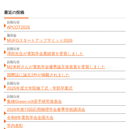
最近の投稿
お知らせ
APCOT2026
展示会
MUFGスタートアップサミット2026
お知らせ
澤田先生が電気学会業績賞を受賞しました
お知らせ
M2米村さんが電気学会優秀論文発表賞を受賞しました
国際誌に論文2件が掲載されました
お知らせ
2025年度大学院修了式・学部卒業式
お知らせ
集積Green-niX若手研究発表会
2026年第73回応用物理学会春季学術講演会
令和8年電気学会全国大会
学内表彰