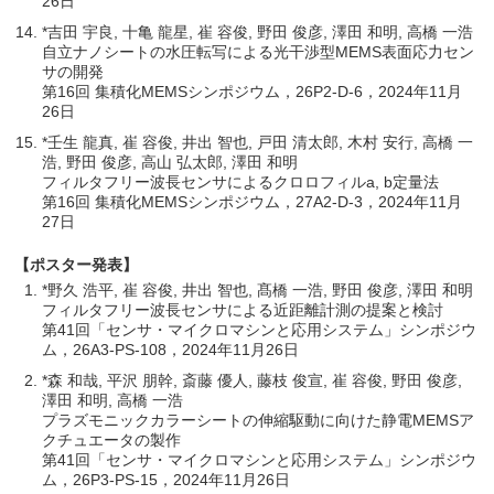
26日
*吉田 宇良, 十亀 龍星, 崔 容俊, 野田 俊彦, 澤田 和明, 高橋 一浩
自立ナノシートの水圧転写による光干渉型MEMS表面応力セン
サの開発
第16回 集積化MEMSシンポジウム，26P2-D-6，2024年11月
26日
*壬生 龍真, 崔 容俊, 井出 智也, 戸田 清太郎, 木村 安行, 高橋 一
浩, 野田 俊彦, 高山 弘太郎, 澤田 和明
フィルタフリー波長センサによるクロロフィルa, b定量法
第16回 集積化MEMSシンポジウム，27A2-D-3，2024年11月
27日
【ポスター発表】
*野久 浩平, 崔 容俊, 井出 智也, 髙橋 一浩, 野田 俊彦, 澤田 和明
フィルタフリー波長センサによる近距離計測の提案と検討
第41回「センサ・マイクロマシンと応用システム」シンポジウ
ム，26A3-PS-108，2024年11月26日
*森 和哉, 平沢 朋幹, 斎藤 優人, 藤枝 俊宣, 崔 容俊, 野田 俊彦,
澤田 和明, 高橋 一浩
プラズモニックカラーシートの伸縮駆動に向けた静電MEMSア
クチュエータの製作
第41回「センサ・マイクロマシンと応用システム」シンポジウ
ム，26P3-PS-15，2024年11月26日