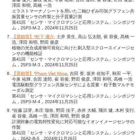
澤田 和明, 髙橋 一浩
エラストマーナノシートを用いた二軸ひずみ印加グラフェン共
振質量センサの作製と分子質量計測
第41回「センサ・マイクロマシンと応用システム」シンポジウ
ム，25P3-M-2，2024年11月25日
【奨励賞】*松下 優介
, 土井 英生, 高山 弘太朗, 崔 容俊, 髙橋 一
浩, 澤田 和明, 野田 俊彦
植物の光合成産物可視化に向けた刺入型スクロースイメージセ
ンサの機能検証
第41回「センサ・マイクロマシンと応用システム」シンポジウ
ム，25P3-M-3，2024年11月25日
【奨励賞】*Pham Viet Khoa
, 吉田 誉, 坂井 佐知子, 秋田 一平,
今泉 祐輝, 合田 達郎, 崔 容俊, 野田 俊彦, 澤田 和明, 高橋 一浩
電流駆動型グラフェン共振センサによる質量・粒子数マルチモ
ーダル測定
第41回「センサ・マイクロマシンと応用システム」シンポジウ
ム，25P3-M-4，2024年11月25日
*佐藤 諒芽, 本庄 瑠奈, 野田 佳子, 赤井 大輔, 飛沢 健, 木村 安行,
崔 容俊, 高橋 一浩, 澤田 和明, 野田 俊彦
計測対象の電気特性変化に対応可能なイオンイメージセンサの
作製
第41回「センサ・マイクロマシンと応用システム」シンポジウ
ム，26A2-B-5，2024年11月26日