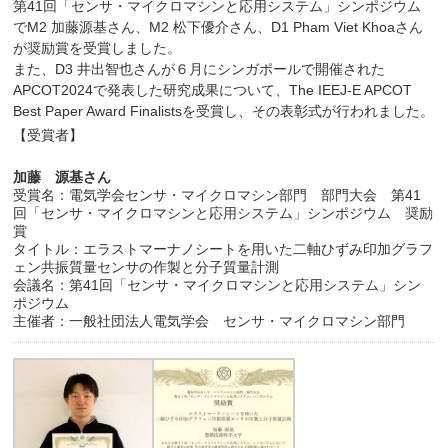
第41回「センサ・マイクロマシンと応用システム」シンポジウム
でM2 加藤源基さん、M2 松下優介さん、D1 Pham Viet Khoaさん
が奨励賞を受賞しました。
また、D3 井出智也さんが６月にシンガポールで開催された
APCOT2024で発表した研究成果について、The IEEJ-E APCOT
Best Paper Award Finalistsを受賞し、その表彰式が行われました。
【受賞者】
加藤 源基さん
受賞名：電気学会センサ・マイクロマシン部門 部門大会 第41
回「センサ・マイクロマシンと応用システム」シンポジウム 奨励
賞
タイトル：エラストマーナノシートを用いた二軸ひずみ印加グラフ
ェン共振質量センサの作製と分子質量計測
会議名：第41回「センサ・マイクロマシンと応用システム」シン
ポジウム
主催者：一般社団法人電気学会 センサ・マイクロマシン部門