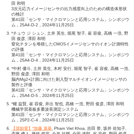
田 和明
3次元応力イメージセンサの出力感度向上のための構造体形状
の検討
第41回「センサ・マイクロマシンと応用システム」シンポジウ
ム，25A4-D-2，2024年11月25日
*チュウ ジ シュン, 土井 英生, 堀尾 智子, 崔 容俊, 高橋 一浩, 野
田 俊彦, 澤田 和明
窒化チタンを堆積したCMOSイメージセンサのイオン計測特性
の評価
第41回「センサ・マイクロマシンと応用システム」シンポジウ
ム，25A4-D-4，2024年11月25日
*中村 優斗, 土井 英生, 木村 安行, 堀尾 智子, 崔 容俊, 高橋 一浩,
野田 俊彦, 澤田 和明
脳内Mg2+計測に向けた刺入型マルチイオンイメージセンサの
製作と評価
第41回「センサ・マイクロマシンと応用システム」シンポジウ
ム，25A4-D-5，2024年11月25日
*權 益賢, 崔 容俊, 井出 智也, 髙橋 一浩, 野田 俊彦, 澤田 和明
機械学習基板多重波長測定システム
第41回「センサ・マイクロマシンと応用システム」シンポジウ
ム，25P2-C-4，2024年11月25日
【奨励賞】*加藤 源基
, Pham Viet Khoa, 吉田 誉, 坂井 佐知子,
斎藤 優人, 藤枝 俊宣, 今泉 祐輝, 合田 達郎, 崔 容俊, 野田 俊彦,