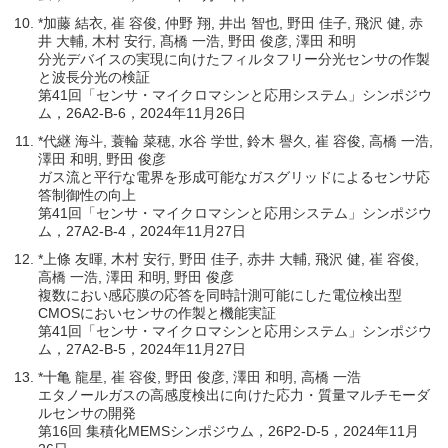
*加藤 結衣, 崔 容俊, 仲野 翔, 井出 智也, 野田 佳子, 飛沢 健, 赤
井 大輔, 木村 安行, 髙橋 一浩, 野田 俊彦, 澤田 和明
分光デバイスの実現に向けたフィルタフリー分光センサの作製
と波長分光の検証
第41回「センサ・マイクロマシンと応用システム」シンポジウ
ム，26A2-B-6，2024年11月26日
*代継 海斗, 蓑輪 菜穂, 水谷 学世, 鈴木 譽久, 崔 容俊, 高橋 一浩,
澤田 和明, 野田 俊彦
ガス流と平行な電界を形成可能なガスグリッドによるセンサ応
答制御性の向上
第41回「センサ・マイクロマシンと応用システム」シンポジウ
ム，27A2-B-4，2024年11月27日
*上條 友暉, 木村 安行, 野田 佳子, 赤井 大輔, 飛沢 健, 崔 容俊,
高橋 一浩, 澤田 和明, 野田 俊彦
複数におい感応膜の応答を同時計測可能にした電位検出型
CMOSにおいセンサの作製と機能実証
第41回「センサ・マイクロマシンと応用システム」シンポジウ
ム，27A2-B-5，2024年11月27日
*十亀 龍星, 崔 容俊, 野田 俊彦, 澤田 和明, 高橋 一浩
エタノールガスの高感度検出に向けた応力・質量マルチモーダ
ルセンサの開発
第16回 集積化MEMSシンポジウム，26P2-D-5，2024年11月