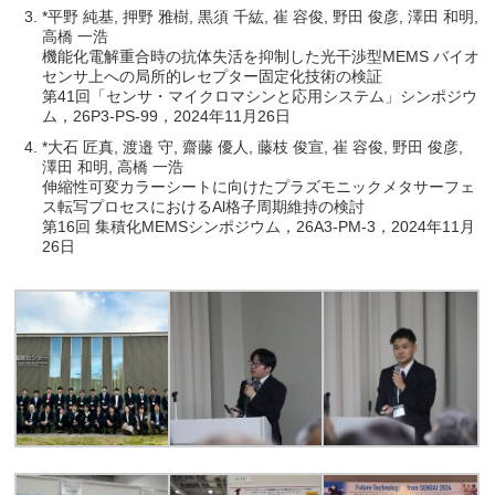
*平野 純基, 押野 雅樹, 黒須 千紘, 崔 容俊, 野田 俊彦, 澤田 和明,
高橋 一浩
機能化電解重合時の抗体失活を抑制した光干渉型MEMS バイオ
センサ上への局所的レセプター固定化技術の検証
第41回「センサ・マイクロマシンと応用システム」シンポジウ
ム，26P3-PS-99，2024年11月26日
*大石 匠真, 渡邉 守, 齋藤 優人, 藤枝 俊宣, 崔 容俊, 野田 俊彦,
澤田 和明, 高橋 一浩
伸縮性可変カラーシートに向けたプラズモニックメタサーフェ
ス転写プロセスにおけるAl格子周期維持の検討
第16回 集積化MEMSシンポジウム，26A3-PM-3，2024年11月
26日