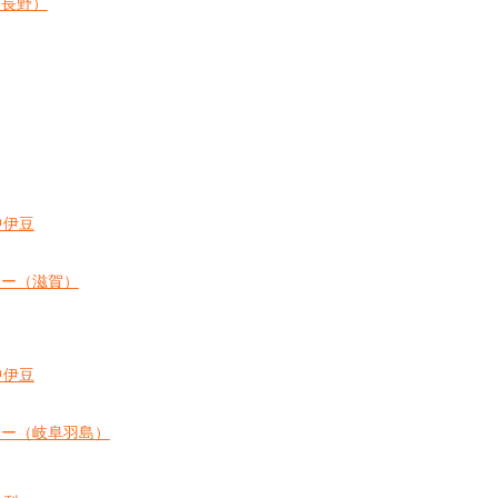
（長野）
中伊豆
ナー（滋賀）
中伊豆
ナー（岐阜羽島）