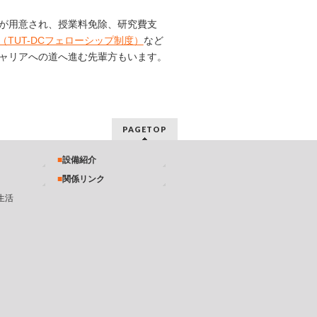
が用意され、授業料免除、研究費支
TUT-DCフェローシップ制度）
など
ャリアへの道へ進む先輩方もいます。
PAGETOP
設備紹介
関係リンク
生活