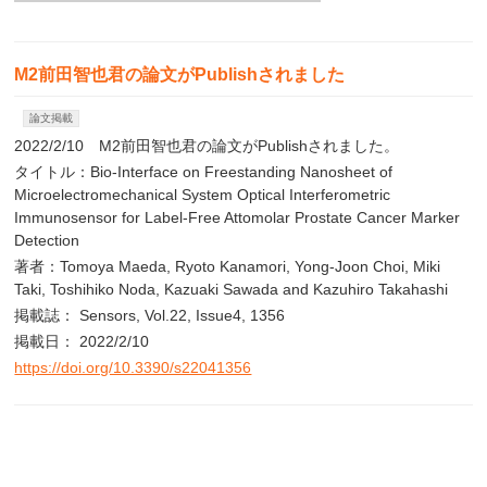
M2前田智也君の論文がPublishされました
論文掲載
2022/2/10 M2前田智也君の論文がPublishされました。
タイトル：Bio-Interface on Freestanding Nanosheet of
Microelectromechanical System Optical Interferometric
Immunosensor for Label-Free Attomolar Prostate Cancer Marker
Detection
著者：Tomoya Maeda, Ryoto Kanamori, Yong-Joon Choi, Miki
Taki, Toshihiko Noda, Kazuaki Sawada and Kazuhiro Takahashi
掲載誌： Sensors, Vol.22, Issue4, 1356
掲載日： 2022/2/10
https://doi.org/10.3390/s22041356