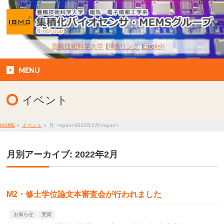
豊橋技術科学大学
関係リンク
English
MENU
イベント
HOME
»
イベント
»
月: <span>2022年2月</span>
月別アーカイブ: 2022年2月
M2・修士学位論文本審査会が行われました
お知らせ
受賞