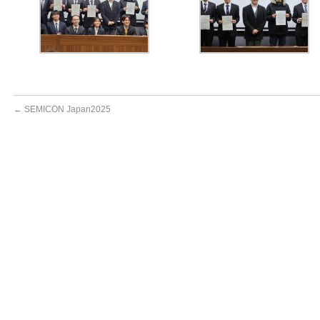
←
SEMICON Japan2025