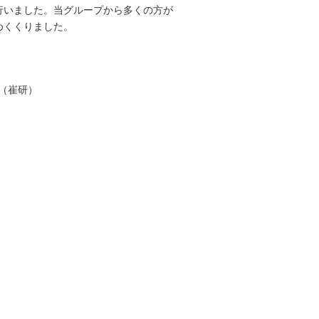
行いました。当グループから多くの方が
めくくりました。
（崔研）