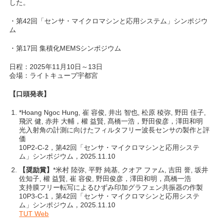
した。
・第42回「センサ・マイクロマシンと応用システム」シンポジウ
ム
・第17回 集積化MEMSシンポジウム
日程：2025年11月10日～13日
会場：ライトキューブ宇都宮
【口頭発表】
*Hoang Ngoc Hung, 崔 容俊, 井出 智也, 松原 稜弥, 野田 佳子,
飛沢 健, 赤井 大輔，權 益賢, 髙橋一浩，野田俊彦，澤田和明
光入射角の計測に向けたフィルタフリー波長センサの製作と評
価
10P2-C-2，第42回「センサ・マイクロマシンと応用システ
ム」シンポジウム，2025.11.10
【奨励賞】
*米村 陸弥, 平野 純基, クオア ファム, 吉田 誉, 坂井
佐知子, 權 益賢, 崔 容俊, 野田俊彦，澤田和明，髙橋一浩
支持膜フリー転写によるひずみ印加グラフェン共振器の作製
10P3-C-1，第42回「センサ・マイクロマシンと応用システ
ム」シンポジウム，2025.11.10
TUT Web