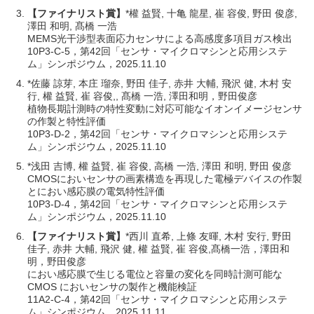
【ファイナリスト賞】
*權 益賢, 十亀 龍星, 崔 容俊, 野田 俊彦,
澤田 和明, 髙橋 一浩
MEMS光干渉型表面応力センサによる高感度多項目ガス検出
10P3-C-5，第42回「センサ・マイクロマシンと応用システ
ム」シンポジウム，2025.11.10
*佐藤 諒芽, 本庄 瑠奈, 野田 佳子, 赤井 大輔, 飛沢 健, 木村 安
行, 權 益賢, 崔 容俊,, 髙橋 一浩, 澤田和明，野田俊彦
植物長期計測時の特性変動に対応可能なイオンイメージセンサ
の作製と特性評価
10P3-D-2，第42回「センサ・マイクロマシンと応用システ
ム」シンポジウム，2025.11.10
*浅田 吉博, 權 益賢, 崔 容俊, 高橋 一浩, 澤田 和明, 野田 俊彦
CMOSにおいセンサの画素構造を再現した電極デバイスの作製
とにおい感応膜の電気特性評価
10P3-D-4，第42回「センサ・マイクロマシンと応用システ
ム」シンポジウム，2025.11.10
【ファイナリスト賞】
*西川 直希, 上條 友暉, 木村 安行, 野田
佳子, 赤井 大輔, 飛沢 健, 權 益賢, 崔 容俊,髙橋一浩，澤田和
明，野田俊彦
におい感応膜で生じる電位と容量の変化を同時計測可能な
CMOS においセンサの製作と機能検証
11A2-C-4，第42回「センサ・マイクロマシンと応用システ
ム」シンポジウム，2025.11.11