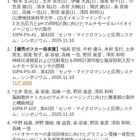
*鈴木 まみ(1)，土井 英生(1)，伊藤 大真(1)，堀尾 智子(1)，小
笠原 健(2)，清水 聡(2)，赤井 大輔(1)，飛沢 健(1)，崔 容俊
(1)，高橋 一浩(1)，野田 俊彦(1)，澤田 和明(1)
(1)豊橋技術科学大学，(2)ダイキンファインテック
3 次元応力とpH の同時計測に向けたマルチモーダルバイオイ
メージセンサの製作
10P4-PS-41，第42回「センサ・マイクロマシンと応用システ
ム」シンポジウム，2025.11.10
【優秀ポスター発表賞】
*福島 匠悟, 中村 優斗, 木村 安行, 土井
英生, 堀尾 智子, 崔 容俊, 高橋 一浩, 野田 俊彦，澤田 和明
神経伝達物質および活動電位を同時計測可能な脳深部刺入型マ
ルチモーダルセンサの開発
10P4-PS-45，第42回「センサ・マイクロマシンと応用システ
ム」シンポジウム，2025.11.10
TUT WEB
*土井 英生, 崔 容俊, 高橋 一浩, 野田 俊彦, 澤田 和明
脳細胞外ケミカルのマルチイメージングに向けた酵素膜の製作
と機能検証
10P4-P-103，第42回「センサ・マイクロマシンと応用システ
ム」シンポジウム，2025.11.10
*平野 純基, 押野 雅樹, 権 益賢, 崔 容俊, 野田 俊彦, 澤田 和明,
高橋 一浩
バイオマーカーの多項目検出に向けたグラフェン電極一体型光
干渉センサによる高感度非標識バイオセンシング