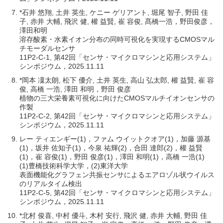
*石井 悠翔, 土井 英生, ケニー ゲリアント, 堀尾 智子, 野田 佳
子, 赤井 大輔, 飛沢 健, 權 益賢, 崔 容俊, 髙橋一浩，野田俊彦，
澤田和明
溶存酸素・水素イオン分布の同時可視化を実現するCMOSマル
チモーダルセンサ
11P2-C-1, 第42回「センサ・マイクロマシンと応用システム」
シンポジウム，2025.11.11
*岡本 凜太朗, 松下 優介, 土井 英生, 高山 弘太郎, 權 益賢, 崔 容
俊, 高橋 一浩, 澤田 和明，野田 俊彦
植物の三大栄養素可視化に向けたCMOSマルチイオンセンサの
作製
11P2-C-2, 第42回「センサ・マイクロマシンと応用システム」
シンポジウム，2025.11.11
レー ティエンギー(1)，ファム ウイットクオア(1)，加藤 源基
(1)，坂井 佐知子(1)，今泉 祐輝(2)，合田 達郎(2)，權 益賢
(1)，崔 容俊(1)，野田 俊彦(1)，澤田 和明(1)，高橋 一浩(1)
(1)豊橋技術科学大学，(2)東洋大学
表面機能化グラフェン共振センサによるエアロゾル状ウイルス
のリアルタイム検出
11P2-C-5, 第42回「センサ・マイクロマシンと応用システム」
シンポジウム，2025.11.11
*北村 俊喜, 中村 優斗, 木村 安行, 飛沢 健, 赤井 大輔, 野田 佳