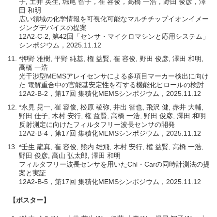
子, 土井 英生, 堀尾 智子，崔 容俊，高橋 一浩，野田 俊彦，澤
田 和明
広い領域の化学情報を可視化可能なマルチチップイオンイメー
ジングデバイスの提案
12A2-C-2, 第42回「センサ・マイクロマシンと応用システム」
シンポジウム，2025.11.12
*押野 雅樹, 平野 純基, 権 益賢, 崔 容俊, 野田 俊彦, 澤田 和明,
高橋 一浩
光干渉型MEMSアレイセンサによる多項目マーカー検出に向け
た 電解重合中の官能基安定性を有する機能化ピロールの検討
12A2-B-2，第17回 集積化MEMSシンポジウム，2025.11.12
*永見 晃一, 崔 容俊, 松原 稜弥, 井出 智也, 飛沢 健, 赤井 大輔,
野田 佳子, 木村 安行, 權 益賢, 高橋 一浩, 野田 俊彦, 澤田 和明
反射測定に向けたフィルタフリー波長センサの開発
12A2-B-4，第17回 集積化MEMSシンポジウム，2025.11.12
*壬生 龍真, 崔 容俊, 熊内 雄飛, 木村 安行, 權 益賢, 高橋 一浩,
野田 俊彦, 高山 弘太郎, 澤田 和明
フィルタフリー波長センサを用いたChl・Carの同時計測法の提
案と実証
12A2-B-5，第17回 集積化MEMSシンポジウム，2025.11.12
【ポスター】