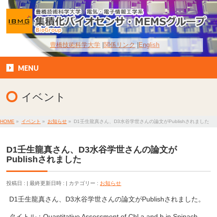
豊橋技術科学大学
関係リンク
English
MENU
イベント
HOME
»
イベント
»
お知らせ
»
D1壬生龍真さん、D3水谷学世さんの論文がPublishされました
D1壬生龍真さん、D3水谷学世さんの論文が
Publishされました
投稿日 :
最終更新日時 :
カテゴリー :
お知らせ
D1壬生龍真さん、D3水谷学世さんの論文がPublishされました。
タイトル：Quantitative Assessment of Chl a and b in Spinach