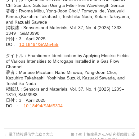
Chl Standard Solution Using a Filter-free Wavelength Sensor
著者：Ryoma Mibu, Yong-Joon Choi,* Tomoya Ide, Yasuyuki
Kimura,Kazuhiro Takahashi, Toshihiko Noda, Kotaro Takayama,
and Kazuaki Sawada
掲載誌：Sensors and Materials, Vol. 37, No. 4 (2025) 1333–
1349，S&M3990
日付：3 April 2025
DOI:
10.18494/SAM5455
タイトル：Enantiomer Identification by Applying Electric Fields
of Various Intensities to Microgaps Installed in a Gas Flow
Channel
著者：Manase Mizutani, Naho Minowa, Yong-Joon Choi,
Kazuhiro Takahashi, Yoshihisa Suzuki, Kazuaki Sawada, and
Toshihiko Noda
掲載誌：Sensors and Materials, Vol. 37, No. 4 (2025) 1299–
1310, S&M3988
日付：3 April 2025
DOI ：
10.18494/SAM5304
←
電子情報通信学会総合大会
修了生 十亀龍星さんが研究奨励賞と優