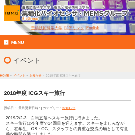
豊橋技術科学大学
関係リンク
English
MENU
イベント
HOME
»
イベント
»
お知らせ
»
2018年度 ICGスキー旅行
2018年度 ICGスキー旅行
投稿日 :
最終更新日時 :
カテゴリー :
お知らせ
2019/2/2-3 白馬五竜へスキー旅行に行きました。
スキー旅行は今年度で14回目を迎えます。スキーを楽しみなが
ら、在学生、OB・OG、スタッフとの貴重な交流の場として有意
義な時間を過ごしました。