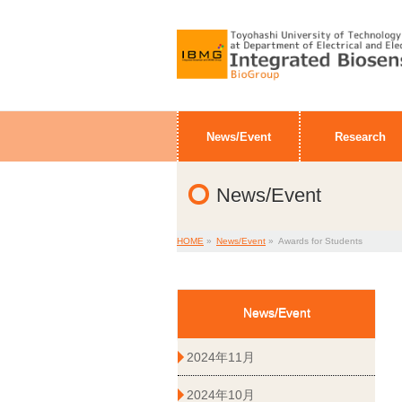
News/Event
Research
News/Event
HOME
»
News/Event
»
Awards for Students
News/Event
2024年11月
2024年10月