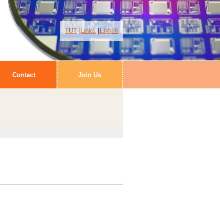
TUT
Links
日本語
Contact
Join Us