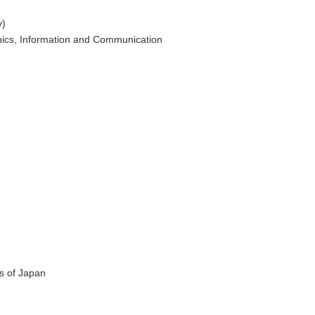
y)
onics, Information and Communication
rs of Japan