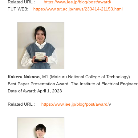
Related URL：
https://www.iee.jp/blog/post/award/
TUT WEB:
https://www.tut.ac.jp/news/230414-21153.html
Kakeru Nakano
, M1 (Maizuru National College of Technology)
Best Paper Presentation Award, The Institute of Electrical Enginee
Date of Award: April 1, 2023
Related URL：
https://www.iee.jp/blog/post/award/
v