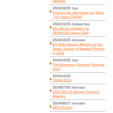
SENDAI
2024/10/25
Topix
Tomoya Ide will appear on Tokai
TV’s “Mirai CREW”
2024/10/25
Exhibition
Topix
We will be exhibiting at
SEMICON Japan 2024
2024/10/25
Information
the 85th Autumn Meeting of the
Japan Society of Applied Physics
in 2024
2024/10/25
Topix
The Biosensor Summer Seminar
2024
2024/10/25
SSDM 2024
2024/07/05
Information
2024 IEEJ E-Section General
Meeting
2024/06/27
Information
APCOT2024