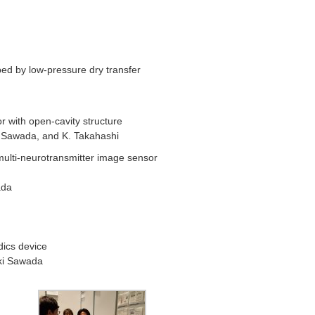
ed by low-pressure dry transfer
 with open-cavity structure
. Sawada, and K. Takahashi
ulti-neurotransmitter image sensor
ada
dics device
ki Sawada