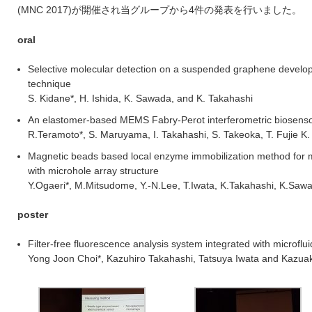
(MNC 2017)が開催され当グループから4件の発表を行いました。
oral
Selective molecular detection on a suspended graphene develop
technique
S. Kidane*, H. Ishida, K. Sawada, and K. Takahashi
An elastomer-based MEMS Fabry-Perot interferometric biosensor
R.Teramoto*, S. Maruyama, I. Takahashi, S. Takeoka, T. Fujie K
Magnetic beads based local enzyme immobilization method for m
with microhole array structure
Y.Ogaeri*, M.Mitsudome, Y.-N.Lee, T.Iwata, K.Takahashi, K.Saw
poster
Filter-free fluorescence analysis system integrated with microflui
Yong Joon Choi*, Kazuhiro Takahashi, Tatsuya Iwata and Kazua