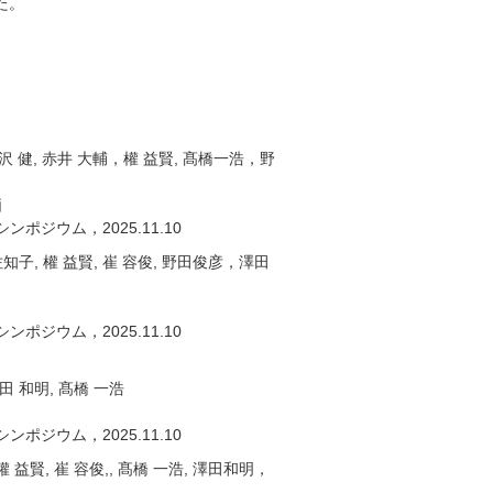
した。
子, 飛沢 健, 赤井 大輔，權 益賢, 髙橋一浩，野
価
ポジウム，2025.11.10
 佐知子, 權 益賢, 崔 容俊, 野田俊彦，澤田
ポジウム，2025.11.10
澤田 和明, 髙橋 一浩
ポジウム，2025.11.10
 權 益賢, 崔 容俊,, 髙橋 一浩, 澤田和明，