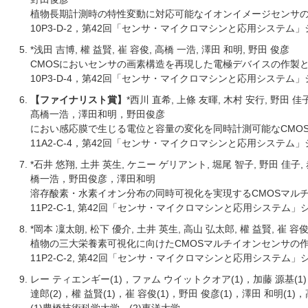
植物長期計測時の特性変動に対応可能なイオンイメージセンサ
10P3-D-2，第42回「センサ・マイクロマシンと応用システム」シン
*浅田 吉博, 權 益賢, 崔 容俊, 高橋 一浩, 澤田 和明, 野田 俊彦
CMOSにおいセンサの画素構造を再現した電極デバイスの作製
10P3-D-4，第42回「センサ・マイクロマシンと応用システム」シン
【ファイナリスト賞】
*西川 直希, 上條 友暉, 木村 安行, 野田 佳子
髙橋一浩，澤田和明，野田俊彦
におい感応膜で生じる電位と容量の変化を同時計測可能なCMOS
11A2-C-4，第42回「センサ・マイクロマシンと応用システム」シン
*石井 悠翔, 土井 英生, ケニー ゲリアント, 堀尾 智子, 野田 佳子, 赤
橋一浩，野田俊彦，澤田和明
溶存酸素・水素イオン分布の同時可視化を実現するCMOSマル
11P2-C-1, 第42回「センサ・マイクロマシンと応用システム」シン
*岡本 凜太朗, 松下 優介, 土井 英生, 高山 弘太郎, 權 益賢, 崔 容
植物の三大栄養素可視化に向けたCMOSマルチイオンセンサの
11P2-C-2, 第42回「センサ・マイクロマシンと応用システム」シン
レー ティエンギー(1)，ファム ウイットクオア(1)，加藤 源基(1)
達郎(2)，權 益賢(1)，崔 容俊(1)，野田 俊彦(1)，澤田 和明(1)，
(1)豊橋技術科学大学，(2)東洋大学