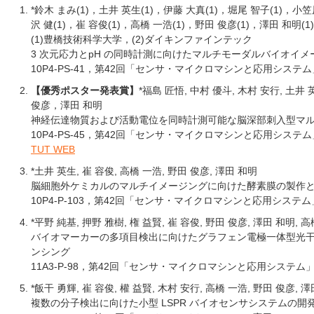
*鈴木 まみ(1)，土井 英生(1)，伊藤 大真(1)，堀尾 智子(1)，小笠
沢 健(1)，崔 容俊(1)，高橋 一浩(1)，野田 俊彦(1)，澤田 和明(1)
(1)豊橋技術科学大学，(2)ダイキンファインテック
3 次元応力とpH の同時計測に向けたマルチモーダルバイオイ
10P4-PS-41，第42回「センサ・マイクロマシンと応用システム」
【優秀ポスター発表賞】
*福島 匠悟, 中村 優斗, 木村 安行, 土井 
俊彦，澤田 和明
神経伝達物質および活動電位を同時計測可能な脳深部刺入型マ
10P4-PS-45，第42回「センサ・マイクロマシンと応用システム」
TUT WEB
*土井 英生, 崔 容俊, 高橋 一浩, 野田 俊彦, 澤田 和明
脳細胞外ケミカルのマルチイメージングに向けた酵素膜の製作
10P4-P-103，第42回「センサ・マイクロマシンと応用システム」
*平野 純基, 押野 雅樹, 権 益賢, 崔 容俊, 野田 俊彦, 澤田 和明, 
バイオマーカーの多項目検出に向けたグラフェン電極一体型光
ンシング
11A3-P-98，第42回「センサ・マイクロマシンと応用システム」シ
*飯干 勇輝, 崔 容俊, 權 益賢, 木村 安行, 高橋 一浩, 野田 俊彦, 
複数の分子検出に向けた小型 LSPR バイオセンサシステムの開