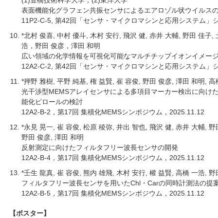
表面機能化グラフェン共振センサによるエアロゾル状ウイルス
11P2-C-5, 第42回「センサ・マイクロマシンと応用システム」シン
*北村 俊喜, 中村 優斗, 木村 安行, 飛沢 健, 赤井 大輔, 野田 佳
浩，野田 俊彦，澤田 和明
広い領域の化学情報を可視化可能なマルチチップイオンイメー
12A2-C-2, 第42回「センサ・マイクロマシンと応用システム」シン
*押野 雅樹, 平野 純基, 権 益賢, 崔 容俊, 野田 俊彦, 澤田 和明, 
光干渉型MEMSアレイセンサによる多項目マーカー検出に向け
能化ピロールの検討
12A2-B-2，第17回 集積化MEMSシンポジウム，2025.11.12
*永見 晃一, 崔 容俊, 松原 稜弥, 井出 智也, 飛沢 健, 赤井 大輔, 野
野田 俊彦, 澤田 和明
反射測定に向けたフィルタフリー波長センサの開発
12A2-B-4，第17回 集積化MEMSシンポジウム，2025.11.12
*壬生 龍真, 崔 容俊, 熊内 雄飛, 木村 安行, 權 益賢, 高橋 一浩, 
フィルタフリー波長センサを用いたChl・Carの同時計測法の提
12A2-B-5，第17回 集積化MEMSシンポジウム，2025.11.12
【ポスター】