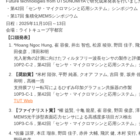
Future technologies from UTSUNOMIYAで研究成果発表を行いま
・第42回「センサ・マイクロマシンと応用システム」シンポジウム
・第17回 集積化MEMSシンポジウム
日程：2025年11月10日～13日
会場：ライトキューブ宇都宮
【口頭発表】
*Hoang Ngoc Hung, 崔 容俊, 井出 智也, 松原 稜弥, 野田 佳
田俊彦，澤田和明
光入射角の計測に向けたフィルタフリー波長センサの製作と評
10P2-C-2，第42回「センサ・マイクロマシンと応用システム」シン
【奨励賞】
*米村 陸弥, 平野 純基, クオア ファム, 吉田 誉, 坂井
和明，髙橋一浩
支持膜フリー転写によるひずみ印加グラフェン共振器の作製
10P3-C-1，第42回「センサ・マイクロマシンと応用システム」シン
TUT Web
【ファイナリスト賞】
*權 益賢, 十亀 龍星, 崔 容俊, 野田 俊彦, 
MEMS光干渉型表面応力センサによる高感度多項目ガス検出
10P3-C-5，第42回「センサ・マイクロマシンと応用システム」シン
*佐藤 諒芽, 本庄 瑠奈, 野田 佳子, 赤井 大輔, 飛沢 健, 木村 安行,
野田俊彦