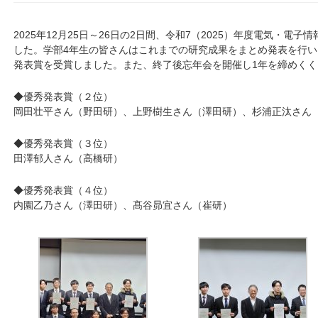
2025年12月25日～26日の2日間、令和7（2025）年度電気・電
した。学部4年生の皆さんはこれまでの研究成果をまとめ発表を行
発表賞を受賞しました。また、終了後忘年会を開催し1年を締めくく
◆優秀発表賞（２位）
岡田壮平さん（野田研）、上野樹生さん（澤田研）、杉浦正汰さん
◆優秀発表賞（３位）
田澤郁人さん（高橋研）
◆優秀発表賞（４位）
内園乙乃さん（澤田研）、髙谷昴宜さん（崔研）