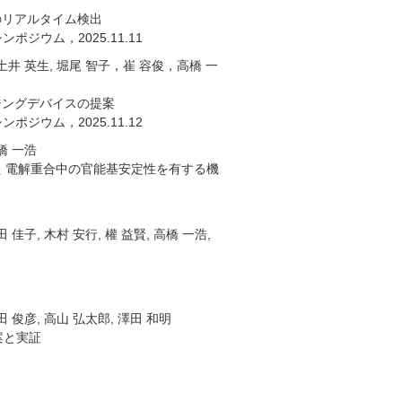
のリアルタイム検出
ポジウム，2025.11.11
子, 土井 英生, 堀尾 智子，崔 容俊，高橋 一
ジングデバイスの提案
ポジウム，2025.11.12
高橋 一浩
た 電解重合中の官能基安定性を有する機
田 佳子, 木村 安行, 權 益賢, 高橋 一浩,
野田 俊彦, 高山 弘太郎, 澤田 和明
案と実証