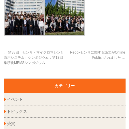
←
第38回「センサ・マイクロマシンと
Redoxセンサに関する論文がOnline
応用システム」シンポジウム，第13回
Publishされました
→
集積化MEMSシンポジウム
カテゴリー
イベント
トピックス
受賞