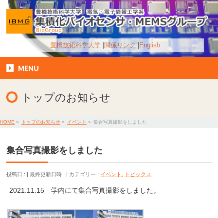
豊橋技術科学大学
関係リンク
English
MENU
トップのお知らせ
HOME
»
トップのお知らせ
»
イベント
»
集合写真撮影をしました
集合写真撮影をしました
投稿日 :
最終更新日時 :
カテゴリー :
イベント
,
トピックス
2021.11.15 学内にて集合写真撮影をしました。