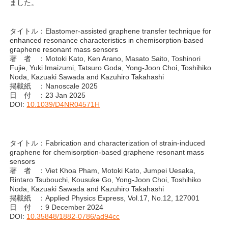
ました。
タイトル：Elastomer-assisted graphene transfer technique for
enhanced resonance characteristics in chemisorption-based
graphene resonant mass sensors
著 者 ：Motoki Kato, Ken Arano, Masato Saito, Toshinori
Fujie, Yuki Imaizumi, Tatsuro Goda, Yong-Joon Choi, Toshihiko
Noda, Kazuaki Sawada and Kazuhiro Takahashi
掲載紙 ：Nanoscale 2025
日 付 ：23 Jan 2025
DOI:
10.1039/D4NR04571H
タイトル：Fabrication and characterization of strain-induced
graphene for chemisorption-based graphene resonant mass
sensors
著 者 ：Viet Khoa Pham, Motoki Kato, Jumpei Uesaka,
Rintaro Tsubouchi, Kousuke Go, Yong-Joon Choi, Toshihiko
Noda, Kazuaki Sawada and Kazuhiro Takahashi
掲載紙 ：Applied Physics Express, Vol.17, No.12, 127001
日 付 ：9 December 2024
DOI:
10.35848/1882-0786/ad94cc