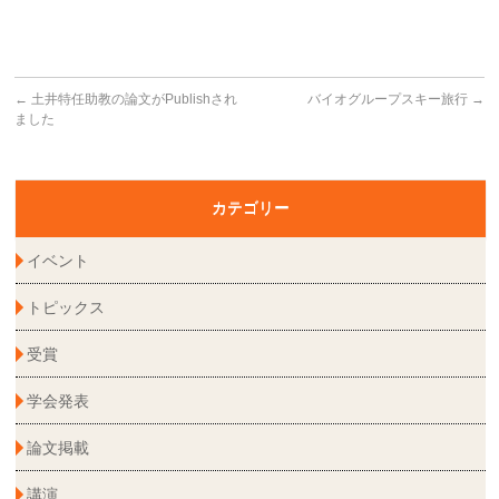
←
土井特任助教の論文がPublishされ
バイオグループスキー旅行
→
ました
カテゴリー
イベント
トピックス
受賞
学会発表
論文掲載
講演