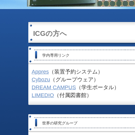
ICGの方へ
学内専用リンク
Appres
（装置予約システム）
Cybozu
（グループウェア）
DREAM CAMPUS
（学生ポータル）
LIMEDIO
（付属図書館）
世界の研究グループ